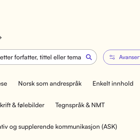
Avanser
lese
Norsk som andrespråk
Enkelt innhold
rift & følebilder
Tegnspråk & NMT
ativ og supplerende kommunikasjon (ASK)