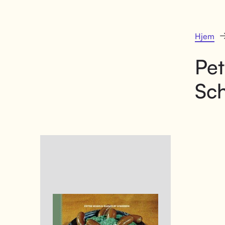
Hjem
Pet
Sch