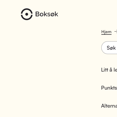
Hjem
Litt å 
Punktsk
Altern