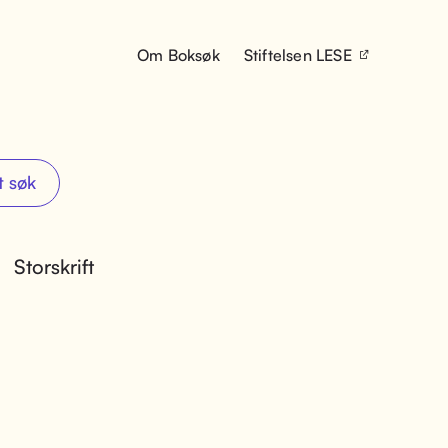
Om Boksøk
Stiftelsen LESE
t søk
Storskrift