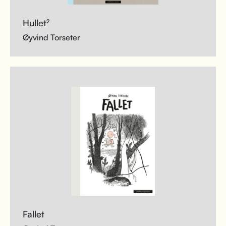
Hullet²
Øyvind Torseter
Fallet