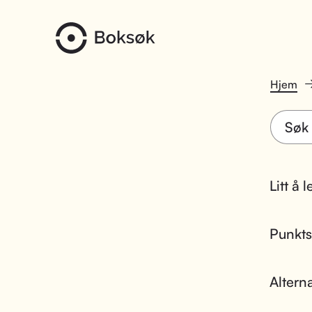
Hjem
Litt å 
Punktsk
Altern