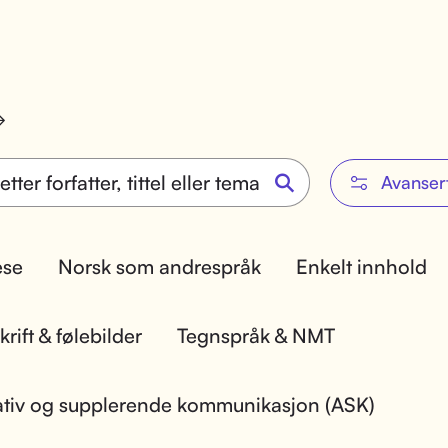
Avanser
lese
Norsk som andrespråk
Enkelt innhold
rift & følebilder
Tegnspråk & NMT
ativ og supplerende kommunikasjon (ASK)