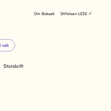
Om Boksøk
Stiftelsen LESE
t søk
Storskrift