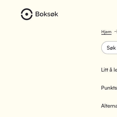
Hjem
Litt å 
Punktsk
Altern