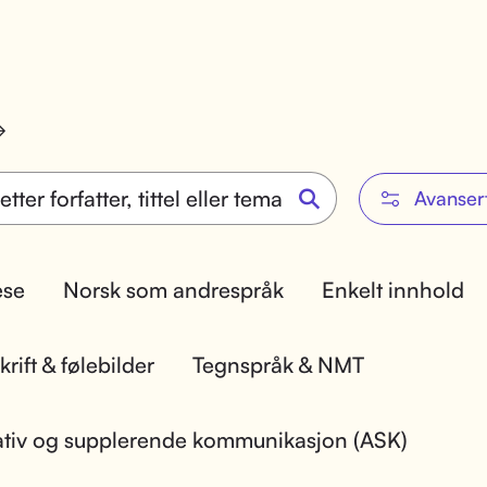
Avanser
lese
Norsk som andrespråk
Enkelt innhold
rift & følebilder
Tegnspråk & NMT
ativ og supplerende kommunikasjon (ASK)