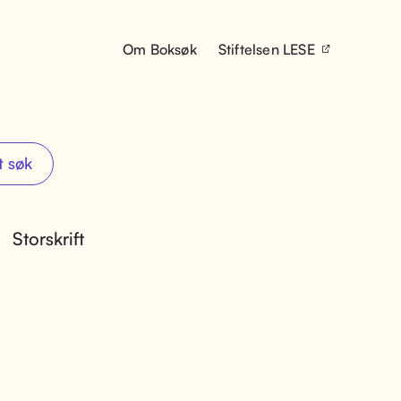
Om Boksøk
Stiftelsen LESE
t søk
Storskrift