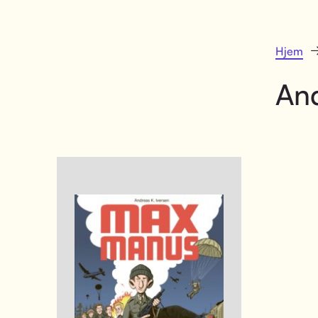
Hjem
And