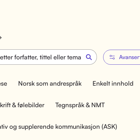
Avanser
lese
Norsk som andrespråk
Enkelt innhold
rift & følebilder
Tegnspråk & NMT
ativ og supplerende kommunikasjon (ASK)