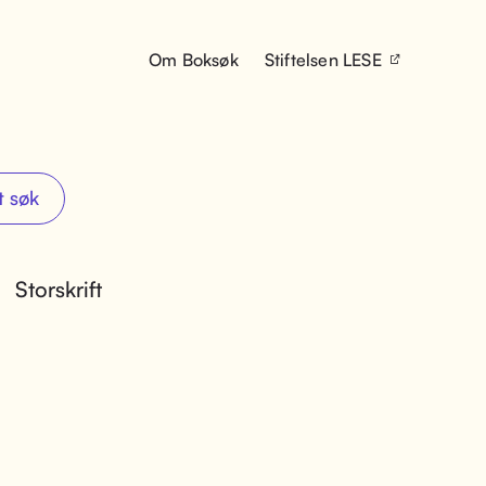
Om Boksøk
Stiftelsen LESE
t søk
Storskrift