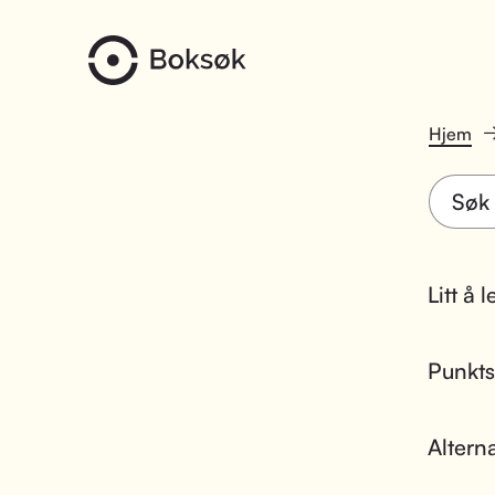
Hjem
Litt å 
Punktsk
Altern