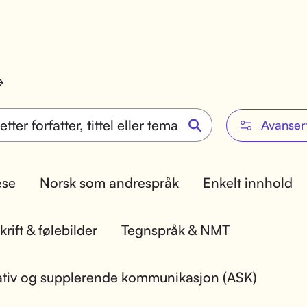
Avanser
lese
Norsk som andrespråk
Enkelt innhold
rift & følebilder
Tegnspråk & NMT
ativ og supplerende kommunikasjon (ASK)