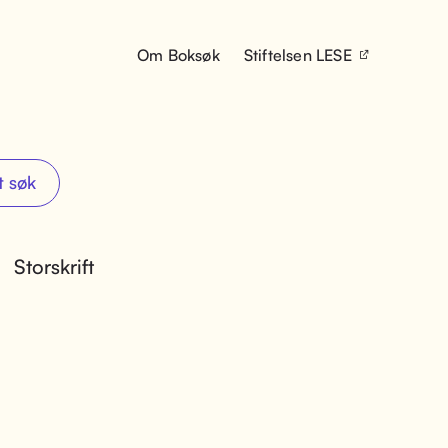
Om Boksøk
Stiftelsen LESE
t søk
Storskrift