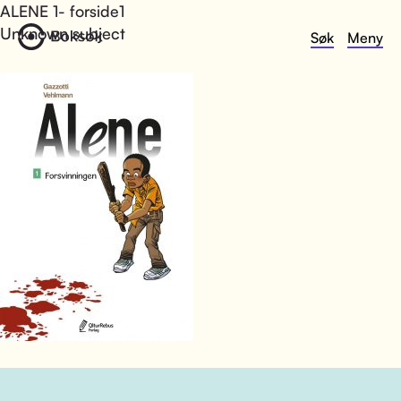
ALENE 1- forside1
Unknown subject
Søk
Meny