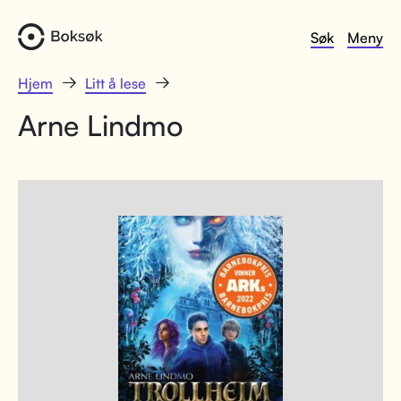
Søk
Meny
Hjem
Litt å lese
Arne Lindmo