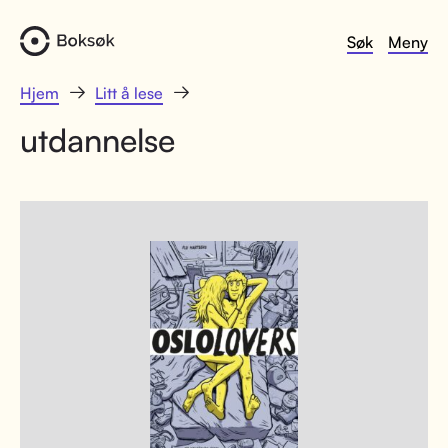
Søk
Meny
Hjem
Litt å lese
utdannelse