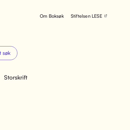
Om Boksøk
Stiftelsen LESE
t søk
Storskrift