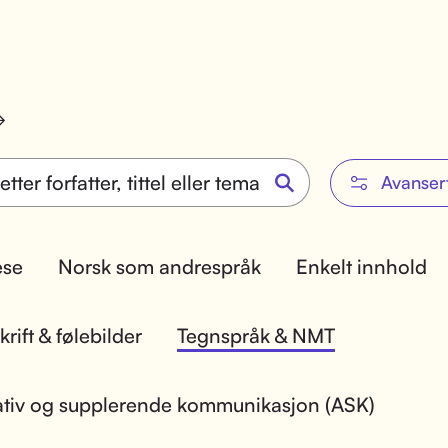
Avanser
lese
Norsk som andrespråk
Enkelt innhold
rift & følebilder
Tegnspråk & NMT
ativ og supplerende kommunikasjon (ASK)