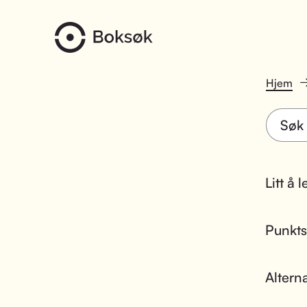
Hjem
Litt å 
Punktsk
Altern