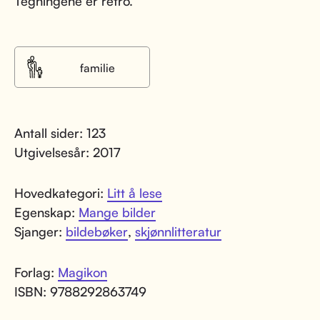
Tegningene er retro.
familie
Antall sider: 123
Utgivelsesår: 2017
Hovedkategori:
Litt å lese
Egenskap:
Mange bilder
Sjanger:
bildebøker
,
skjønnlitteratur
Forlag:
Magikon
ISBN: 9788292863749