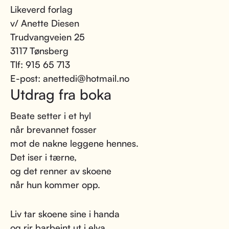
Likeverd forlag
v/ Anette Diesen
Trudvangveien 25
3117 Tønsberg
Tlf: 915 65 713
E-post: anettedi@hotmail.no
Utdrag fra boka
Beate setter i et hyl
når brevannet fosser
mot de nakne leggene hennes.
Det iser i tærne,
og det renner av skoene
når hun kommer opp.
Liv tar skoene sine i handa
og rir barbeint ut i elva.