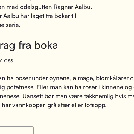
n med odelsgutten Ragnar Aalbu.
 Aalbu har laget tre bøker til
e serie.
rag fra boka
m oss
n ha poser under øynene, ølmage, blomkålører o
lig potetnese. Eller man kan ha roser i kinnene og
ørnenese. Uansett bør man være takknemlig hvis m
 har vannkopper, grå stær eller fotsopp.