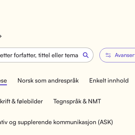
Avanser
lese
Norsk som andrespråk
Enkelt innhold
rift & følebilder
Tegnspråk & NMT
ativ og supplerende kommunikasjon (ASK)