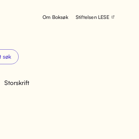
Om Boksøk
Stiftelsen LESE
t søk
Storskrift