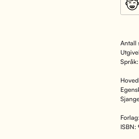
Antall
Utgive
Språk
Hoved
Egens
Sjang
Forlag
ISBN: