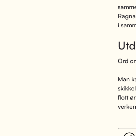
samme
Ragnar
i samm
Utd
Ord o
Man ka
skikke
flott 
verken