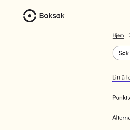
Hjem
Litt å 
Punktsk
Altern