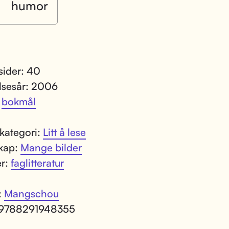
humor
 sider: 40
lsesår: 2006
:
bokmål
kategori:
Litt å lese
kap:
Mange bilder
er:
faglitteratur
:
Mangschou
 9788291948355