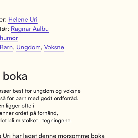
ter:
Helene Uri
atør:
Ragnar Aalbu
humor
Barn
,
Ungdom
,
Voksne
 boka
asser best for ungdom og voksne
å for barn med godt ordforråd.
 ligger ofte i
jenner ordet på forhånd,
det bli mistolket i tegningene.
 Uri har laget denne morsomme boka