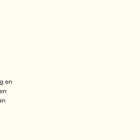
g en
 en
an