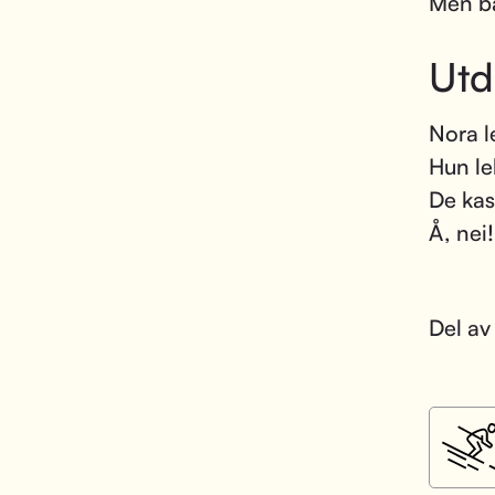
Men ba
Utd
Nora l
Hun le
De kas
Å, nei!
Del av