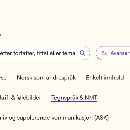
Avanser
lese
Norsk som andrespråk
Enkelt innhold
rift & følebilder
Tegnspråk & NMT
ativ og supplerende kommunikasjon (ASK)