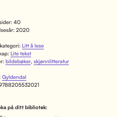
 sider: 40
lsesår: 2020
kategori:
Litt å lese
kap:
Lite tekst
er:
bildebøker
,
skjønnlitteratur
:
Gyldendal
 9788205532021
ka på ditt bibliotek: