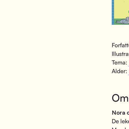
Forfat
Illustr
Tema:
Alder:
Om
Nora o
De lek