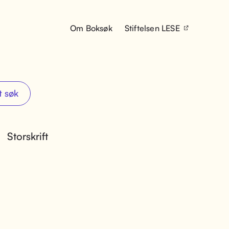
Om Boksøk
Stiftelsen LESE
t søk
Storskrift