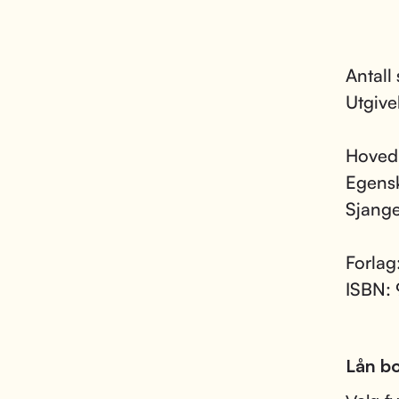
Antall
Utgive
Hoved
Egens
Sjang
Forlag
ISBN:
Lån bo