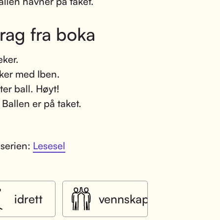
llen havner på taket.
rag fra boka
eker.
ker med Iben.
ter ball. Høyt!
 Ballen er på taket.
 serien:
Lesesel
idrett
vennskap