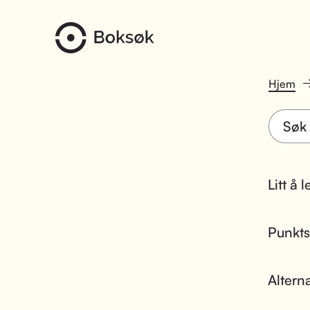
Hjem
Litt å 
Punktsk
Altern