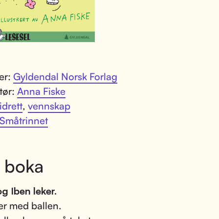
ter:
Gyldendal Norsk Forlag
atør:
Anna Fiske
idrett
,
vennskap
Småtrinnet
 boka
g Iben leker.
er med ballen.