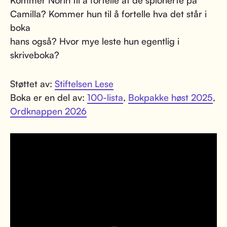
Kommer Norin til å fortelle at de spionerte på
Camilla? Kommer hun til å fortelle hva det står i
boka
hans også? Hvor mye leste hun egentlig i
skriveboka?
Støttet av:
Stiftelsen Lese
Boka er en del av:
100-lista
,
Bokpakke høst 2025
,
Ordknappen 2026