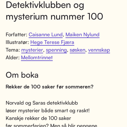
Detektivklubben og
mysterium nummer 100
Forfatter:
Caisanne Lund
,
Maiken Nylund
Illustratør:
Hege Terese Fjæra
Tema:
mysterier
,
spenning
,
søsken
,
vennskap
Alder:
Mellomtrinnet
Om boka
Rekker de 100 saker før sommeren?
Norvald og Saras detektivklubb
løser mysterier både smart og raskt!
Kanskje rekker de 100 saker
før sommerferien? Men så blir pengene